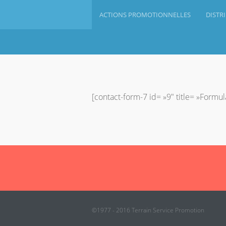
ACTIONS PROMOTIONNELLES
DISTR
[contact-form-7 id= »9″ title= »Formul
©1977 - 2016 Terrain Service Promotion